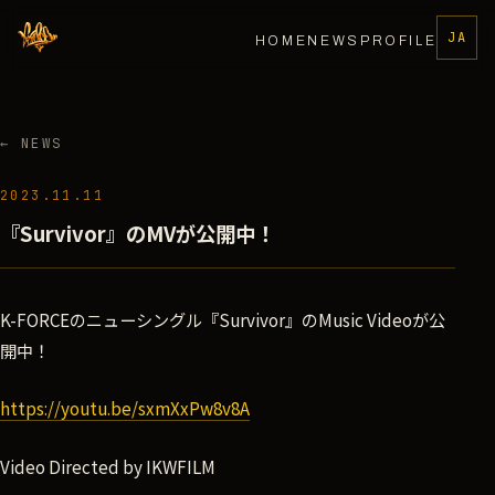
JA
HOME
NEWS
PROFILE
← NEWS
2023.11.11
『Survivor』のMVが公開中！
K-FORCEのニューシングル『Survivor』のMusic Videoが公
開中！
https://youtu.be/sxmXxPw8v8A
Video Directed by IKWFILM