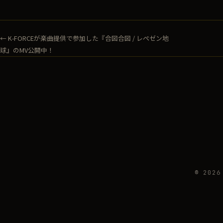
← K-FORCEが楽曲提供で参加した『合図合図 / レペゼン地
球』のMV公開中！
© 2026